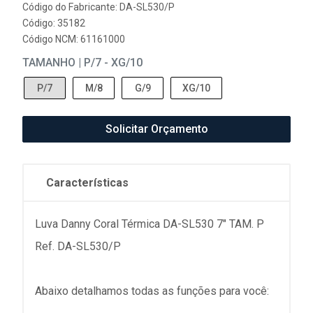
Código do Fabricante: DA-SL530/P
Código: 35182
Código NCM: 61161000
TAMANHO | P/7 - XG/10
P/7
M/8
G/9
XG/10
Solicitar Orçamento
Características
Luva Danny Coral Térmica DA-SL530 7" TAM. P
Ref. DA-SL530/P
Abaixo detalhamos todas as funções para você: