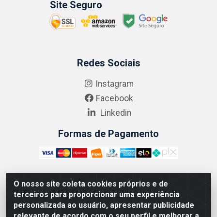
Site Seguro
Redes Sociais
Instagram
Facebook
Linkedin
Formas de Pagamento
O nosso site coleta cookies próprios e de
ABRASEG COMÉRCIO ATACADISTA LTDA - CNPJ:
terceiros para proporcionar uma experiência
10.894.768/0001-00 - Avenida Lobo Júnior, 1045 -
personalizada ao usuário, apresentar publicidade
Penha Circular - Rio de Janeiro - RJ - CEP 21020-124
relevante de acordo com o seu perfil e melhorar a