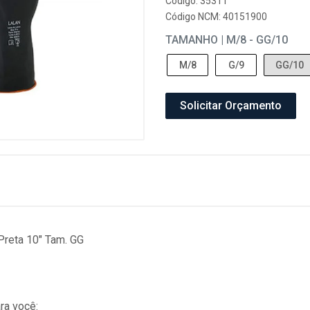
Código: 35311
Código NCM: 40151900
TAMANHO | M/8 - GG/10
M/8
G/9
GG/10
Solicitar Orçamento
Preta 10" Tam. GG
ra você: