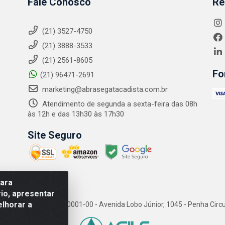
Fale Conosco
Re
(21) 3527-4750
(21) 3888-3533
(21) 2561-8605
Fo
(21) 96471-2691
marketing@abrasegatacadista.com.br
Atendimento de segunda a sexta-feira das 08h
às 12h e das 13h30 às 17h30
Site Seguro
para
io, apresentar
elhorar a
PJ: 10.894.768/0001-00 - Avenida Lobo Júnior, 1045 - Penha Circular