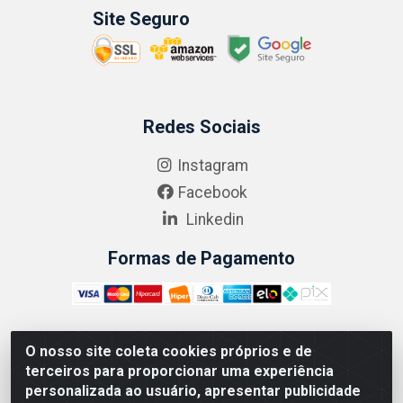
Site Seguro
Redes Sociais
Instagram
Facebook
Linkedin
Formas de Pagamento
O nosso site coleta cookies próprios e de
ABRASEG COMÉRCIO ATACADISTA LTDA - CNPJ:
terceiros para proporcionar uma experiência
10.894.768/0001-00 - Avenida Lobo Júnior, 1045 -
personalizada ao usuário, apresentar publicidade
Penha Circular - Rio de Janeiro - RJ - CEP 21020-124