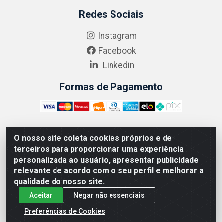
Redes Sociais
Instagram
Facebook
Linkedin
Formas de Pagamento
O nosso site coleta cookies próprios e de
ABRASEG COMÉRCIO ATACADISTA LTDA - CNPJ:
terceiros para proporcionar uma experiência
10.894.768/0001-00 - Avenida Lobo Júnior, 1045 -
personalizada ao usuário, apresentar publicidade
Penha Circular - Rio de Janeiro - RJ - CEP 21020-124
relevante de acordo com o seu perfil e melhorar a
qualidade do nosso site.
Aceitar
Negar não essenciais
Preferências de Cookies