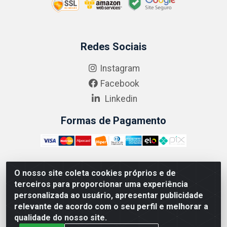
Redes Sociais
Instagram
Facebook
Linkedin
Formas de Pagamento
O nosso site coleta cookies próprios e de
ABRASEG COMÉRCIO ATACADISTA LTDA - CNPJ:
terceiros para proporcionar uma experiência
10.894.768/0001-00 - Avenida Lobo Júnior, 1045 -
personalizada ao usuário, apresentar publicidade
Penha Circular - Rio de Janeiro - RJ - CEP 21020-124
relevante de acordo com o seu perfil e melhorar a
qualidade do nosso site.