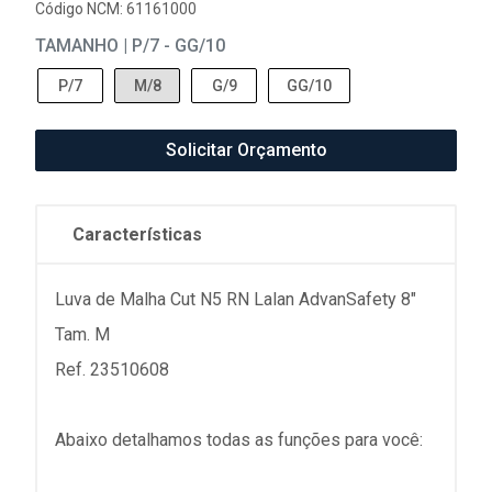
Código NCM: 61161000
TAMANHO | P/7 - GG/10
P/7
M/8
G/9
GG/10
Solicitar Orçamento
Características
Luva de Malha Cut N5 RN Lalan AdvanSafety 8"
Tam. M
Ref. 23510608
Abaixo detalhamos todas as funções para você: