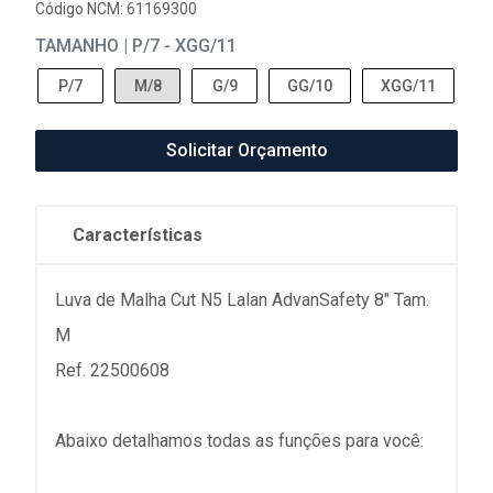
Código NCM: 61169300
TAMANHO | P/7 - XGG/11
P/7
M/8
G/9
GG/10
XGG/11
Solicitar Orçamento
Características
Luva de Malha Cut N5 Lalan AdvanSafety 8" Tam.
M
Ref. 22500608
Abaixo detalhamos todas as funções para você: