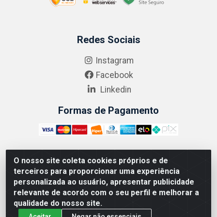
Redes Sociais
Instagram
Facebook
Linkedin
Formas de Pagamento
O nosso site coleta cookies próprios e de
ABRASEG COMÉRCIO ATACADISTA LTDA - CNPJ:
terceiros para proporcionar uma experiência
10.894.768/0001-00 - Avenida Lobo Júnior, 1045 -
personalizada ao usuário, apresentar publicidade
Penha Circular - Rio de Janeiro - RJ - CEP 21020-124
relevante de acordo com o seu perfil e melhorar a
qualidade do nosso site.
Aceitar
Negar não essenciais