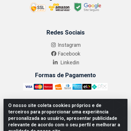
Redes Sociais
Instagram
Facebook
Linkedin
Formas de Pagamento
O nosso site coleta cookies próprios e de
ABRASEG COMÉRCIO ATACADISTA LTDA - CNPJ:
terceiros para proporcionar uma experiência
10.894.768/0001-00 - Avenida Lobo Júnior, 1045 -
personalizada ao usuário, apresentar publicidade
Penha Circular - Rio de Janeiro - RJ - CEP 21020-124
relevante de acordo com o seu perfil e melhorar a