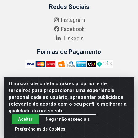
Redes Sociais
Instagram
Facebook
Linkedin
Formas de Pagamento
O nosso site coleta cookies próprios e de
ABRASEG COMÉRCIO ATACADISTA LTDA - CNPJ:
terceiros para proporcionar uma experiência
10.894.768/0001-00 - Avenida Lobo Júnior, 1045 -
personalizada ao usuário, apresentar publicidade
Penha Circular - Rio de Janeiro - RJ - CEP 21020-124
relevante de acordo com o seu perfil e melhorar a
qualidade do nosso site.
Aceitar
Negar não essenciais
Preferências de Cookies