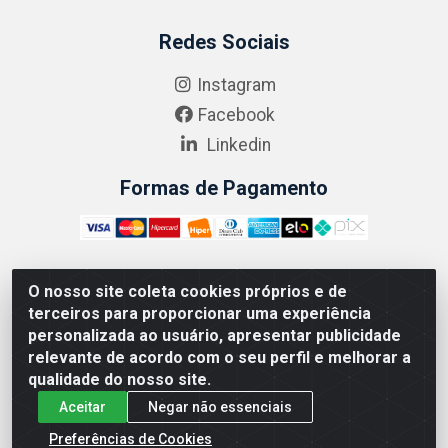
Redes Sociais
Instagram
Facebook
Linkedin
Formas de Pagamento
O nosso site coleta cookies próprios e de
ABRASEG COMÉRCIO ATACADISTA LTDA - CNPJ:
terceiros para proporcionar uma experiência
10.894.768/0001-00 - Avenida Lobo Júnior, 1045 -
personalizada ao usuário, apresentar publicidade
Penha Circular - Rio de Janeiro - RJ - CEP 21020-124
relevante de acordo com o seu perfil e melhorar a
qualidade do nosso site.
Aceitar
Negar não essenciais
Preferências de Cookies