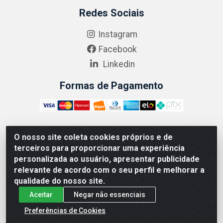
Redes Sociais
Instagram
Facebook
Linkedin
Formas de Pagamento
O nosso site coleta cookies próprios e de
ABRASEG COMÉRCIO ATACADISTA LTDA - CNPJ:
terceiros para proporcionar uma experiência
10.894.768/0001-00 - Avenida Lobo Júnior, 1045 -
personalizada ao usuário, apresentar publicidade
Penha Circular - Rio de Janeiro - RJ - CEP 21020-124
relevante de acordo com o seu perfil e melhorar a
qualidade do nosso site.
Aceitar
Negar não essenciais
Preferências de Cookies