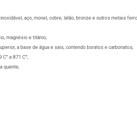
noxidável, aço, monel, cobre, latão, bronze e outros metais ferr
o, magnésio e titânio;
perior, a base de água e sais, contendo boratos e carbonatos;
9 C° a 871 C°;
a quente;