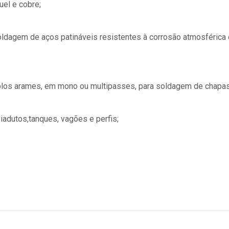
uel e cobre;
oldagem de aços patináveis resistentes à corrosão atmosférica
tiplos arames, em mono ou multipasses, para soldagem de chap
iadutos,tanques, vagões e perfis;