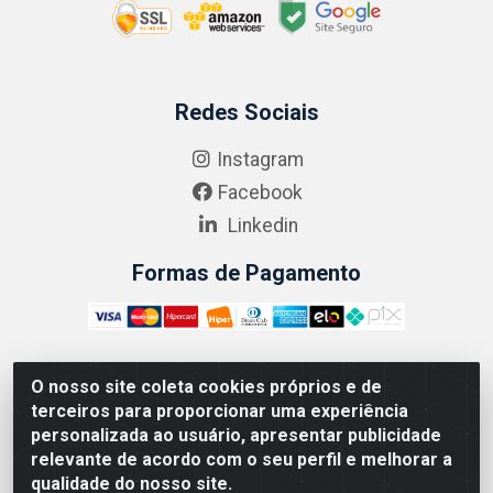
Redes Sociais
Instagram
Facebook
Linkedin
Formas de Pagamento
O nosso site coleta cookies próprios e de
ABRASEG COMÉRCIO ATACADISTA LTDA - CNPJ:
terceiros para proporcionar uma experiência
10.894.768/0001-00 - Avenida Lobo Júnior, 1045 -
personalizada ao usuário, apresentar publicidade
Penha Circular - Rio de Janeiro - RJ - CEP 21020-124
relevante de acordo com o seu perfil e melhorar a
qualidade do nosso site.