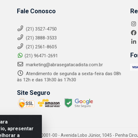
Fale Conosco
Re
(21) 3527-4750
(21) 3888-3533
(21) 2561-8605
Fo
(21) 96471-2691
marketing@abrasegatacadista.com.br
Atendimento de segunda a sexta-feira das 08h
às 12h e das 13h30 às 17h30
Site Seguro
para
io, apresentar
elhorar a
PJ: 10.894.768/0001-00 - Avenida Lobo Júnior, 1045 - Penha Circular