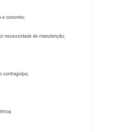
 e concreto;
nor necessidade de manutenção;
o contragolpe;
trica;