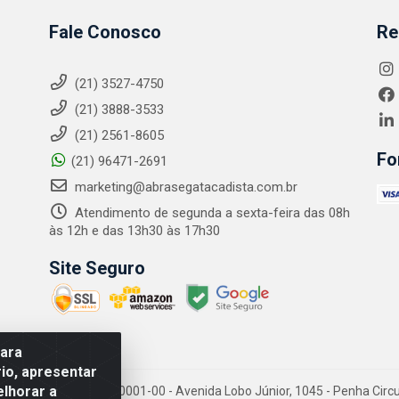
Fale Conosco
Re
(21) 3527-4750
(21) 3888-3533
(21) 2561-8605
Fo
(21) 96471-2691
marketing@abrasegatacadista.com.br
Atendimento de segunda a sexta-feira das 08h
às 12h e das 13h30 às 17h30
Site Seguro
para
io, apresentar
elhorar a
PJ: 10.894.768/0001-00 - Avenida Lobo Júnior, 1045 - Penha Circular