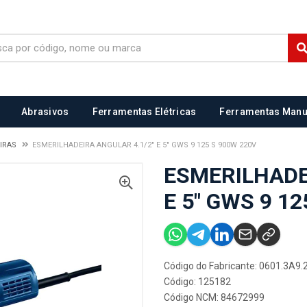
Abrasivos
Ferramentas Elétricas
Ferramentas Manu
EIRAS
ESMERILHADEIRA ANGULAR 4.1/2" E 5" GWS 9 125 S 900W 220V
ESMERILHADE
E 5" GWS 9 1
Código do Fabricante: 0601.3A9.
Código: 125182
Código NCM: 84672999