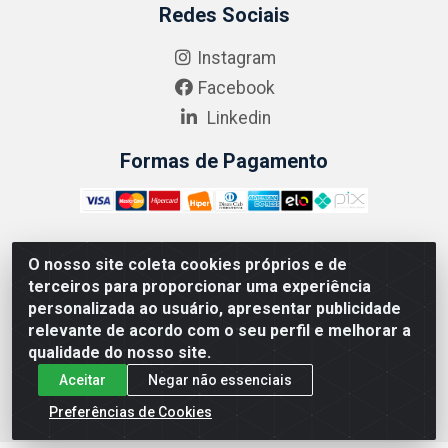
Redes Sociais
Instagram
Facebook
Linkedin
Formas de Pagamento
O nosso site coleta cookies próprios e de
ABRASEG COMÉRCIO ATACADISTA LTDA - CNPJ:
terceiros para proporcionar uma experiência
10.894.768/0001-00 - Avenida Lobo Júnior, 1045 -
personalizada ao usuário, apresentar publicidade
Penha Circular - Rio de Janeiro - RJ - CEP 21020-124
relevante de acordo com o seu perfil e melhorar a
qualidade do nosso site.
Aceitar
Negar não essenciais
Preferências de Cookies