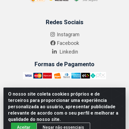
Redes Sociais
Instagram
Facebook
Linkedin
Formas de Pagamento
O nosso site coleta cookies próprios e de
ABRASEG COMÉRCIO ATACADISTA LTDA - CNPJ:
terceiros para proporcionar uma experiência
10.894.768/0001-00 - Avenida Lobo Júnior, 1045 -
personalizada ao usuário, apresentar publicidade
Penha Circular - Rio de Janeiro - RJ - CEP 21020-124
relevante de acordo com o seu perfil e melhorar a
qualidade do nosso site.
Aceitar
Negar não essenciais