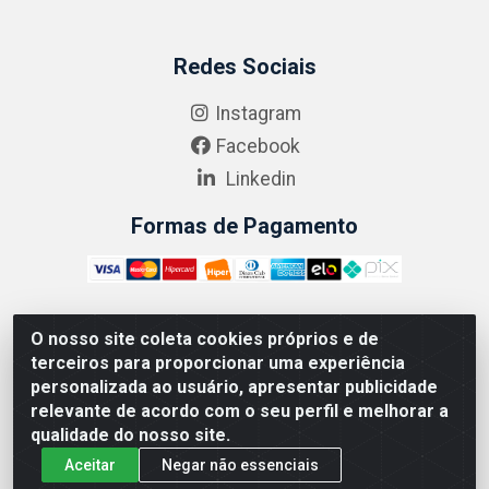
Redes Sociais
Instagram
Facebook
Linkedin
Formas de Pagamento
O nosso site coleta cookies próprios e de
ABRASEG COMÉRCIO ATACADISTA LTDA - CNPJ:
terceiros para proporcionar uma experiência
10.894.768/0001-00 - Avenida Lobo Júnior, 1045 -
personalizada ao usuário, apresentar publicidade
Penha Circular - Rio de Janeiro - RJ - CEP 21020-124
relevante de acordo com o seu perfil e melhorar a
qualidade do nosso site.
Aceitar
Negar não essenciais