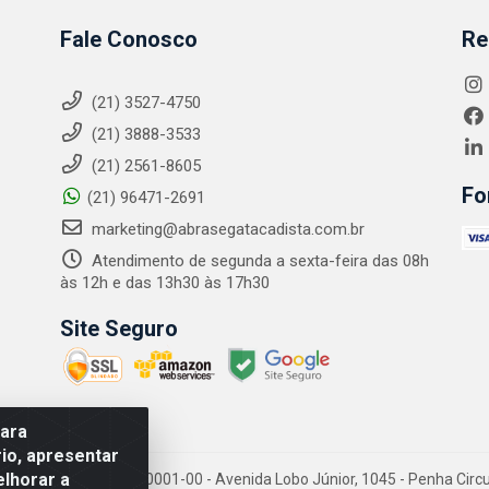
Fale Conosco
Re
(21) 3527-4750
(21) 3888-3533
(21) 2561-8605
Fo
(21) 96471-2691
marketing@abrasegatacadista.com.br
Atendimento de segunda a sexta-feira das 08h
às 12h e das 13h30 às 17h30
Site Seguro
para
io, apresentar
elhorar a
PJ: 10.894.768/0001-00 - Avenida Lobo Júnior, 1045 - Penha Circular