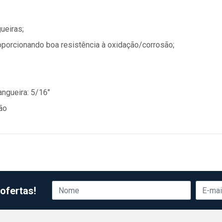
ueiras;
oporcionando boa resistência à oxidação/corrosão;
ngueira: 5/16"
ão
ofertas!