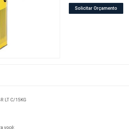
Solicitar Orçamento
4R LT C/15KG
a você: