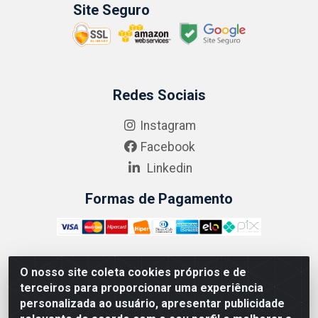
Site Seguro
Redes Sociais
Instagram
Facebook
Linkedin
Formas de Pagamento
O nosso site coleta cookies próprios e de
ABRASEG COMÉRCIO ATACADISTA LTDA - CNPJ:
terceiros para proporcionar uma experiência
10.894.768/0001-00 - Avenida Lobo Júnior, 1045 -
personalizada ao usuário, apresentar publicidade
Penha Circular - Rio de Janeiro - RJ - CEP 21020-124