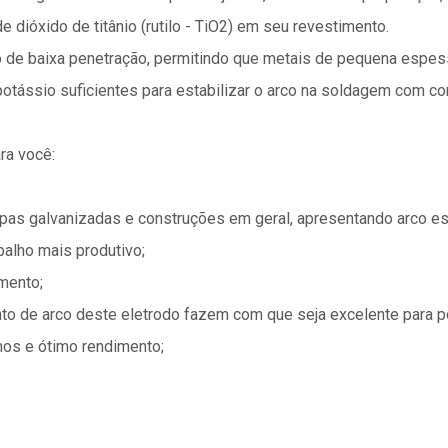
dióxido de titânio (rutilo - TiO2) em seu revestimento.
co de baixa penetração, permitindo que metais de pequena espes
ássio suficientes para estabilizar o arco na soldagem com corr
ra você:
apas galvanizadas e construções em geral, apresentando arco es
balho mais produtivo;
mento;
ento de arco deste eletrodo fazem com que seja excelente para 
mos e ótimo rendimento;