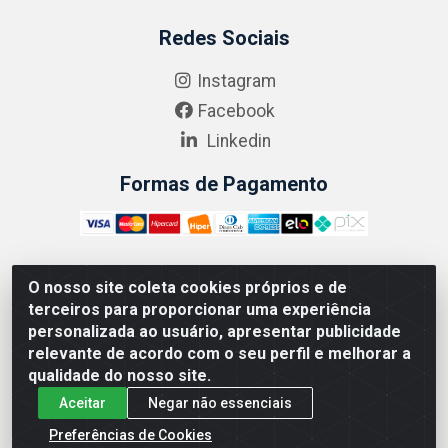
Redes Sociais
Instagram
Facebook
Linkedin
Formas de Pagamento
O nosso site coleta cookies próprios e de
ABRASEG COMÉRCIO ATACADISTA LTDA - CNPJ:
terceiros para proporcionar uma experiência
10.894.768/0001-00 - Avenida Lobo Júnior, 1045 -
personalizada ao usuário, apresentar publicidade
Penha Circular - Rio de Janeiro - RJ - CEP 21020-124
relevante de acordo com o seu perfil e melhorar a
qualidade do nosso site.
Aceitar
Negar não essenciais
Preferências de Cookies