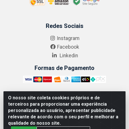
Redes Sociais
Instagram
Facebook
Linkedin
Formas de Pagamento
O nosso site coleta cookies próprios e de
ABRASEG COMÉRCIO ATACADISTA LTDA - CNPJ:
terceiros para proporcionar uma experiência
10.894.768/0001-00 - Avenida Lobo Júnior, 1045 -
personalizada ao usuário, apresentar publicidade
Penha Circular - Rio de Janeiro - RJ - CEP 21020-124
relevante de acordo com o seu perfil e melhorar a
qualidade do nosso site.