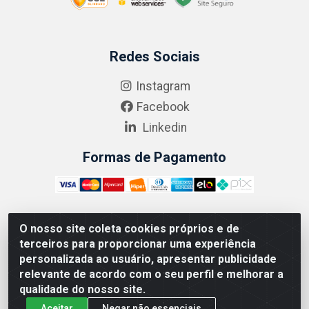
Redes Sociais
Instagram
Facebook
Linkedin
Formas de Pagamento
O nosso site coleta cookies próprios e de
ABRASEG COMÉRCIO ATACADISTA LTDA - CNPJ:
terceiros para proporcionar uma experiência
10.894.768/0001-00 - Avenida Lobo Júnior, 1045 -
personalizada ao usuário, apresentar publicidade
Penha Circular - Rio de Janeiro - RJ - CEP 21020-124
relevante de acordo com o seu perfil e melhorar a
qualidade do nosso site.
Aceitar
Negar não essenciais