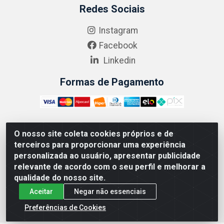
Redes Sociais
Instagram
Facebook
Linkedin
Formas de Pagamento
O nosso site coleta cookies próprios e de
ABRASEG COMÉRCIO ATACADISTA LTDA - CNPJ:
terceiros para proporcionar uma experiência
10.894.768/0001-00 - Avenida Lobo Júnior, 1045 -
personalizada ao usuário, apresentar publicidade
Penha Circular - Rio de Janeiro - RJ - CEP 21020-124
relevante de acordo com o seu perfil e melhorar a
qualidade do nosso site.
Aceitar
Negar não essenciais
Preferências de Cookies