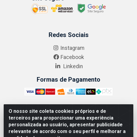
Redes Sociais
Instagram
Facebook
Linkedin
Formas de Pagamento
O nosso site coleta cookies próprios e de
ABRASEG COMÉRCIO ATACADISTA LTDA - CNPJ:
terceiros para proporcionar uma experiência
10.894.768/0001-00 - Avenida Lobo Júnior, 1045 -
personalizada ao usuário, apresentar publicidade
Penha Circular - Rio de Janeiro - RJ - CEP 21020-124
relevante de acordo com o seu perfil e melhorar a