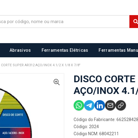
Abrasivos
Ferramentas Elétricas
Ferramentas Manu
 CORTE SUPER AR312 AÇO/INOX 4.1/2 X 1/8 X 7/8"
DISCO CORTE
AÇO/INOX 4.1/
Código do Fabricante: 66252842
Código: 2024
Código NCM: 68042211