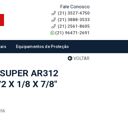
Fale Conosco
(21) 3527-4750
(21) 3888-3533
(21) 2561-8605
(21) 96471-2691
ais
Equipamentos de Proteção
VOLTAR
 SUPER AR312
2 X 1/8 X 7/8"
856