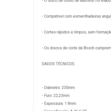
- O disco de óxido de alumínio foi elabo
- Compatível com esmerilhadeiras angul
- Cortes rápidos e limpos, sem formaçã
- Os discos de corte da Bosch cumprem
DADOS TÉCNICOS:
- Diâmetro: 230mm
- Furo: 22,23mm
- Espessura: 1.9mm