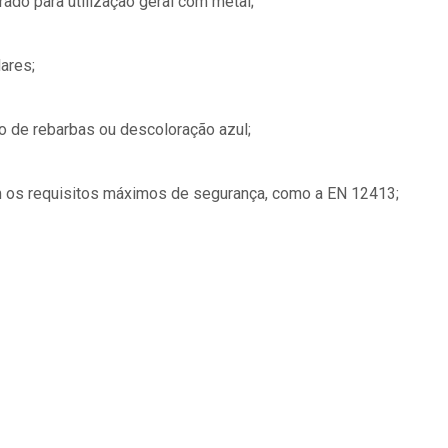
rado para utilização geral com metal;
ares;
o de rebarbas ou descoloração azul;
 os requisitos máximos de segurança, como a EN 12413;