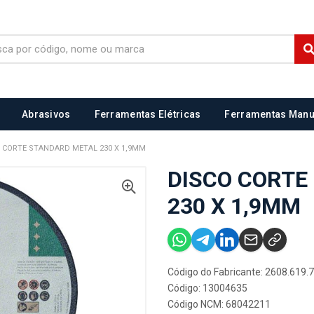
Abrasivos
Ferramentas Elétricas
Ferramentas Manu
 CORTE STANDARD METAL 230 X 1,9MM
DISCO CORTE
230 X 1,9MM
Código do Fabricante: 2608.619.
Código: 13004635
Código NCM: 68042211