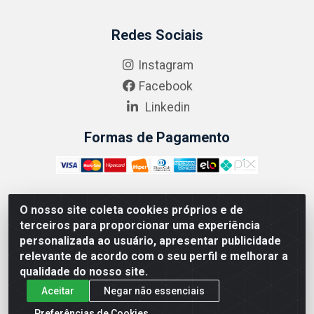
Redes Sociais
Instagram
Facebook
Linkedin
Formas de Pagamento
O nosso site coleta cookies próprios e de
ABRASEG COMÉRCIO ATACADISTA LTDA - CNPJ:
terceiros para proporcionar uma experiência
10.894.768/0001-00 - Avenida Lobo Júnior, 1045 -
personalizada ao usuário, apresentar publicidade
Penha Circular - Rio de Janeiro - RJ - CEP 21020-124
relevante de acordo com o seu perfil e melhorar a
qualidade do nosso site.
Aceitar
Negar não essenciais
Preferências de Cookies