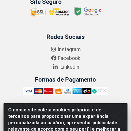
Site Seguro
Redes Sociais
Instagram
Facebook
Linkedin
Formas de Pagamento
O nosso site coleta cookies próprios e de
ABRASEG COMÉRCIO ATACADISTA LTDA - CNPJ:
terceiros para proporcionar uma experiência
10.894.768/0001-00 - Avenida Lobo Júnior, 1045 -
personalizada ao usuário, apresentar publicidade
Penha Circular - Rio de Janeiro - RJ - CEP 21020-124
relevante de acordo com o seu perfil e melhorar a