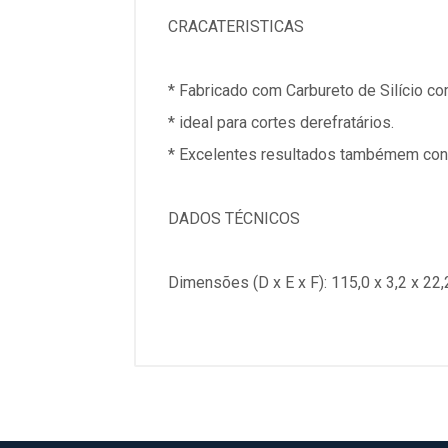
CRACATERISTICAS
* Fabricado com Carbureto de Silício com
* ideal para cortes derefratários.
* Excelentes resultados tambémem concr
DADOS TÉCNICOS
Dimensões (D x E x F): 115,0 x 3,2 x 22,