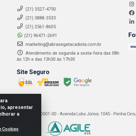
(21) 3527-4750
(21) 3888-3533
(21) 2561-8605
Fo
(21) 96471-2691
marketing@abrasegatacadista.com.br
Atendimento de segunda a sexta-feira das 08h
às 12h e das 13h30 às 17h30
Site Seguro
para
io, apresentar
elhorar a
PJ: 10.894.768/0001-00 - Avenida Lobo Júnior, 1045 - Penha Circular
e Cookies