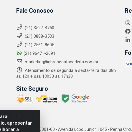
Fale Conosco
Re
(21) 3527-4750
(21) 3888-3533
(21) 2561-8605
Fo
(21) 96471-2691
marketing@abrasegatacadista.com.br
Atendimento de segunda a sexta-feira das 08h
às 12h e das 13h30 às 17h30
Site Seguro
para
io, apresentar
elhorar a
PJ: 10.894.768/0001-00 - Avenida Lobo Júnior, 1045 - Penha Circular