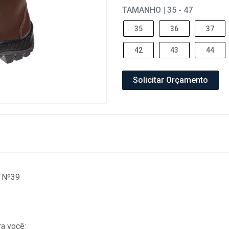
TAMANHO | 35 - 47
35
36
37
42
43
44
Solicitar Orçamento
 Nº39
a você: