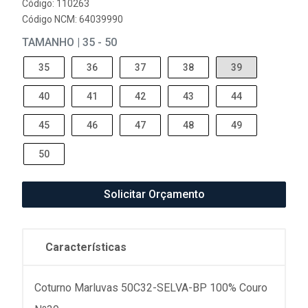
Código: 110263
Código NCM: 64039990
TAMANHO | 35 - 50
35
36
37
38
39
40
41
42
43
44
45
46
47
48
49
50
Solicitar Orçamento
Características
Coturno Marluvas 50C32-SELVA-BP 100% Couro