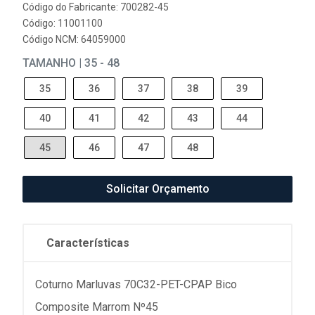
Código do Fabricante: 700282-45
Código: 11001100
Código NCM: 64059000
TAMANHO | 35 - 48
35
36
37
38
39
40
41
42
43
44
45
46
47
48
Solicitar Orçamento
Características
Coturno Marluvas 70C32-PET-CPAP Bico
Composite Marrom Nº45