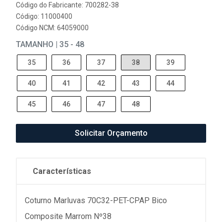
Código do Fabricante: 700282-38
Código: 11000400
Código NCM: 64059000
TAMANHO | 35 - 48
35
36
37
38
39
40
41
42
43
44
45
46
47
48
Solicitar Orçamento
Características
Coturno Marluvas 70C32-PET-CPAP Bico
Composite Marrom Nº38