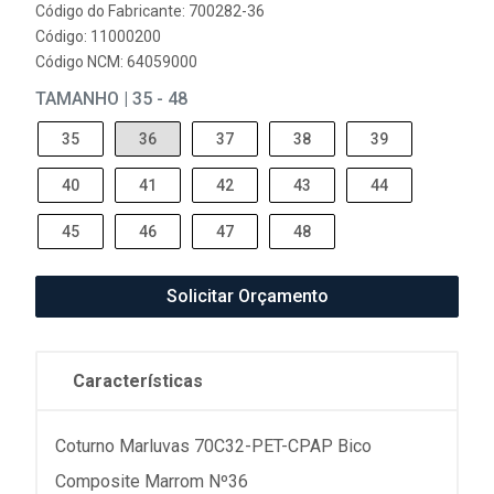
Código do Fabricante: 700282-36
Código: 11000200
Código NCM: 64059000
TAMANHO | 35 - 48
35
36
37
38
39
40
41
42
43
44
45
46
47
48
Solicitar Orçamento
Características
Coturno Marluvas 70C32-PET-CPAP Bico
Composite Marrom Nº36