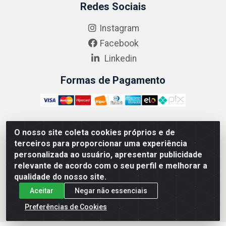
Redes Sociais
Instagram
Facebook
Linkedin
Formas de Pagamento
O nosso site coleta cookies próprios e de
ABRASEG COMÉRCIO ATACADISTA LTDA - CNPJ:
terceiros para proporcionar uma experiência
10.894.768/0001-00 - Avenida Lobo Júnior, 1045 -
personalizada ao usuário, apresentar publicidade
Penha Circular - Rio de Janeiro - RJ - CEP 21020-124
relevante de acordo com o seu perfil e melhorar a
qualidade do nosso site.
Aceitar
Negar não essenciais
Preferências de Cookies