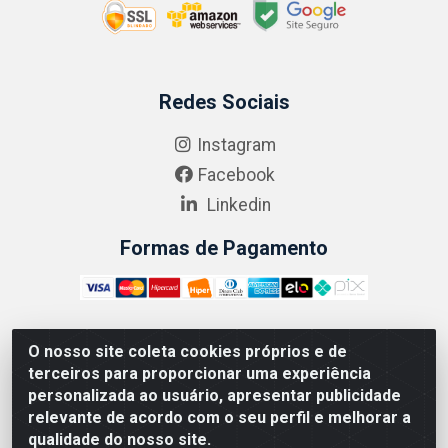
Redes Sociais
Instagram
Facebook
Linkedin
Formas de Pagamento
O nosso site coleta cookies próprios e de
ABRASEG COMÉRCIO ATACADISTA LTDA - CNPJ:
terceiros para proporcionar uma experiência
10.894.768/0001-00 - Avenida Lobo Júnior, 1045 -
personalizada ao usuário, apresentar publicidade
Penha Circular - Rio de Janeiro - RJ - CEP 21020-124
relevante de acordo com o seu perfil e melhorar a
qualidade do nosso site.