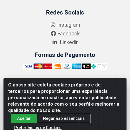
Redes Sociais
Instagram
Facebook
Linkedin
Formas de Pagamento
O nosso site coleta cookies próprios e de
ABRASEG COMÉRCIO ATACADISTA LTDA - CNPJ:
terceiros para proporcionar uma experiência
10.894.768/0001-00 - Avenida Lobo Júnior, 1045 -
personalizada ao usuário, apresentar publicidade
Penha Circular - Rio de Janeiro - RJ - CEP 21020-124
relevante de acordo com o seu perfil e melhorar a
qualidade do nosso site.
Aceitar
Negar não essenciais
Preferências de Cookies