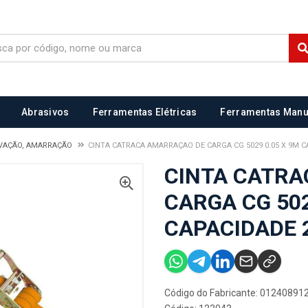
Abrasivos
Ferramentas Elétricas
Ferramentas Manu
EVAÇÃO, AMARRAÇÃO
CINTA CATRACA AMARRAÇAO DE CARGA CG 5029 0.05 X 9M C
CINTA CATR
CARGA CG 502
CAPACIDADE 
Código do Fabricante: 01240891