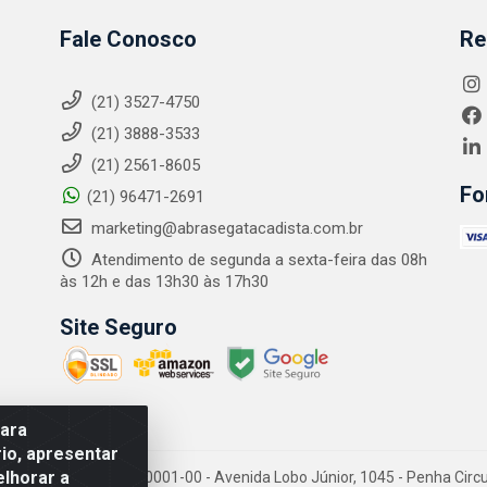
Fale Conosco
Re
(21) 3527-4750
(21) 3888-3533
(21) 2561-8605
Fo
(21) 96471-2691
marketing@abrasegatacadista.com.br
Atendimento de segunda a sexta-feira das 08h
às 12h e das 13h30 às 17h30
Site Seguro
para
io, apresentar
elhorar a
PJ: 10.894.768/0001-00 - Avenida Lobo Júnior, 1045 - Penha Circular