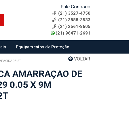
Fale Conosco
(21) 3527-4750
(21) 3888-3533
(21) 2561-8605
(21) 96471-2691
ais
Equipamentos de Proteção
VOLTAR
APACIDADE 2T
ACA AMARRAÇAO DE
9 0.05 X 9M
2T
2