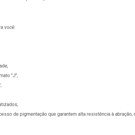
a você:
ade;
mato "J";
;
tizados;
esso de pigmentação que garantem alta resistência à abração, r