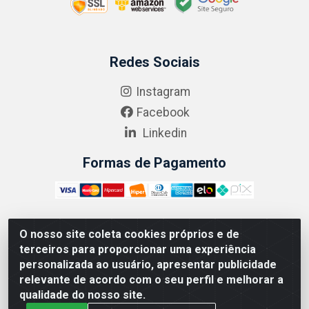
Redes Sociais
Instagram
Facebook
Linkedin
Formas de Pagamento
O nosso site coleta cookies próprios e de
ABRASEG COMÉRCIO ATACADISTA LTDA - CNPJ:
terceiros para proporcionar uma experiência
10.894.768/0001-00 - Avenida Lobo Júnior, 1045 -
personalizada ao usuário, apresentar publicidade
Penha Circular - Rio de Janeiro - RJ - CEP 21020-124
relevante de acordo com o seu perfil e melhorar a
qualidade do nosso site.