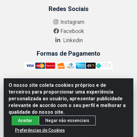
Redes Sociais
Instagram
Facebook
Linkedin
Formas de Pagamento
O nosso site coleta cookies próprios e de
ABRASEG COMÉRCIO ATACADISTA LTDA - CNPJ:
terceiros para proporcionar uma experiência
10.894.768/0001-00 - Avenida Lobo Júnior, 1045 -
personalizada ao usuário, apresentar publicidade
Penha Circular - Rio de Janeiro - RJ - CEP 21020-124
relevante de acordo com o seu perfil e melhorar a
qualidade do nosso site.
Aceitar
Negar não essenciais
Preferências de Cookies