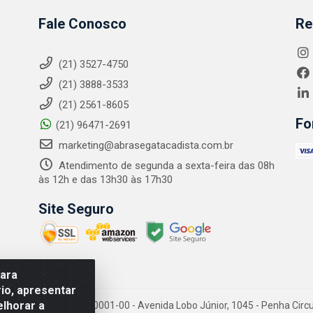
Fale Conosco
Re
(21) 3527-4750
(21) 3888-3533
(21) 2561-8605
Fo
(21) 96471-2691
marketing@abrasegatacadista.com.br
Atendimento de segunda a sexta-feira das 08h
às 12h e das 13h30 às 17h30
Site Seguro
para
io, apresentar
elhorar a
PJ: 10.894.768/0001-00 - Avenida Lobo Júnior, 1045 - Penha Circular