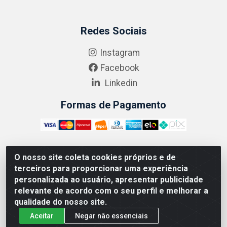
Redes Sociais
Instagram
Facebook
Linkedin
Formas de Pagamento
O nosso site coleta cookies próprios e de
ABRASEG COMÉRCIO ATACADISTA LTDA - CNPJ:
terceiros para proporcionar uma experiência
10.894.768/0001-00 - Avenida Lobo Júnior, 1045 -
personalizada ao usuário, apresentar publicidade
Penha Circular - Rio de Janeiro - RJ - CEP 21020-124
relevante de acordo com o seu perfil e melhorar a
qualidade do nosso site.
Aceitar
Negar não essenciais