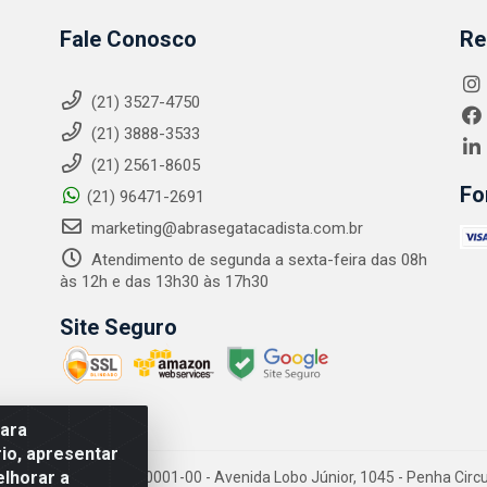
Fale Conosco
Re
(21) 3527-4750
(21) 3888-3533
(21) 2561-8605
Fo
(21) 96471-2691
marketing@abrasegatacadista.com.br
Atendimento de segunda a sexta-feira das 08h
às 12h e das 13h30 às 17h30
Site Seguro
para
io, apresentar
elhorar a
PJ: 10.894.768/0001-00 - Avenida Lobo Júnior, 1045 - Penha Circular